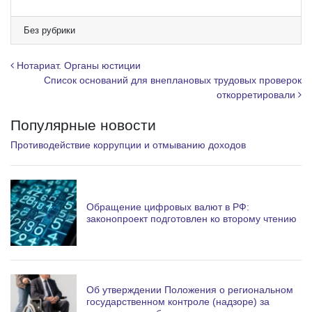
l
e
Без рубрики
g
r
Навигация по записям
Нотариат. Органы юстиции
a
Список оснований для внеплановых трудовых проверок
откорретировали
m
Популярные новости
Противодействие коррупции и отмыванию доходов
Обращение цифровых валют в РФ:
законопроект подготовлен ко второму чтению
Об утверждении Положения о региональном
государственном контроле (надзоре) за