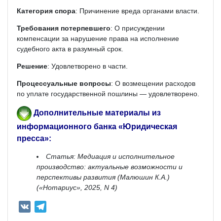
Категория спора
: Причинение вреда органами власти.
Требования потерпевшего
: О присуждении
компенсации за нарушение права на исполнение
судебного акта в разумный срок.
Решение
: Удовлетворено в части.
Процессуальные вопросы
: О возмещении расходов
по уплате государственной пошлины — удовлетворено.
Дополнительные материалы из
информационного банка «Юридическая
пресса»:
Статья: Медиация и исполнительное
производство: актуальные возможности и
перспективы развития (Малюшин К.А.)
(«Нотариус», 2025, N 4)
V
T
K
e