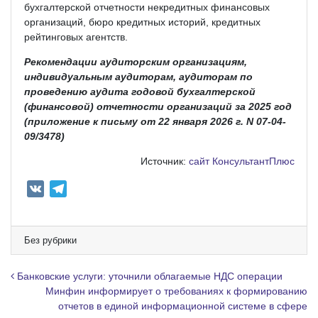
бухгалтерской отчетности некредитных финансовых
организаций, бюро кредитных историй, кредитных
рейтинговых агентств.
Рекомендации аудиторским организациям,
индивидуальным аудиторам, аудиторам по
проведению аудита годовой бухгалтерской
(финансовой) отчетности организаций за 2025 год
(приложение к письму от 22 января 2026 г. N 07-04-
09/3478)
Источник:
сайт КонсультантПлюс
V
T
K
e
l
e
Без рубрики
g
r
Навигация по записям
Банковские услуги: уточнили облагаемые НДС операции
a
Минфин информирует о требованиях к формированию
отчетов в единой информационной системе в сфере
m