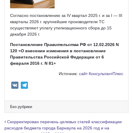
Согласно постановлению за IV квартал 2025 г. и за I — III
кварталы 2026 г. крупнейшие производители ТС
осуществляют уплату утилизационного сбора до 15
декабря 2026 г.
Постановление
Правительства
РФ от 12.02.2026 N
120 «О внесении изменения в постановление
Правительства Российской Федерации от 6
февраля 2016 г. N 81»
Источник:
сайт КонсультантПлюс
V
T
K
e
l
e
Без рубрики
g
r
Навигация по записям
Скорректирован перечень целевых статей классификации
a
расходов бюджета города Барнаула на 2026 год и на