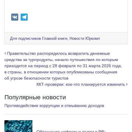
V
T
K
e
l
e
Для подписчиков Главной книги
,
Новости Юркомп
g
r
Навигация по записям
Правительство распорядилось возвратить денежные
a
средства за турпродукты, начало путешествия по которым
приходится на период с 28 февраля по 31 марта 2026 года,
m
в страны, в отношении которых опубликованы сообщения
об угрозе безопасности туристов
ККТ-проверки: кое-что планируется изменить
Популярные новости
Противодействие коррупции и отмыванию доходов
Обращение цифровых валют в РФ: