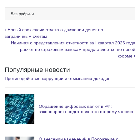
l
e
Без рубрики
g
r
Навигация по записям
Новый срок сдачи отчета о движении денег по
a
заграничным счетам
Начиная с представления отчетности за I квартал 2026 года
m
расчет по страховым взносам представляется по новой
форме
Популярные новости
Противодействие коррупции и отмыванию доходов
Обращение цифровых валют в РФ:
законопроект подготовлен ко второму чтению
О внесении изменений в Положение о