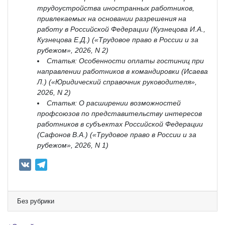
трудоустройства иностранных работников,
привлекаемых на основании разрешения на
работу в Российской Федерации (Кузнецова И.А.,
Кузнецова Е.Д.) («Трудовое право в России и за
рубежом», 2026, N 2)
Статья: Особенности оплаты гостиниц при
направлении работников в командировки (Исаева
Л.) («Юридический справочник руководителя»,
2026, N 2)
Статья: О расширении возможностей
профсоюзов по представительству интересов
работников в субъектах Российской Федерации
(Сафонов В.А.) («Трудовое право в России и за
рубежом», 2026, N 1)
V
T
K
e
l
e
Без рубрики
g
r