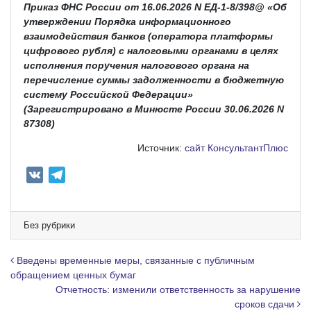
Приказ ФНС России от 16.06.2026 N ЕД-1-8/398@ «Об
утверждении Порядка информационного
взаимодействия банков (оператора платформы
цифрового рубля) с налоговыми органами в целях
исполнения поручения налогового органа на
перечисление суммы задолженности в бюджетную
систему Российской Федерации»
(Зарегистрировано в Минюсте России 30.06.2026 N
87308)
Источник:
сайт КонсультантПлюс
V
T
K
e
l
e
Без рубрики
g
r
Навигация по записям
Введены временные меры, связанные с публичным
a
обращением ценных бумаг
Отчетность: изменили ответственность за нарушение
m
сроков сдачи