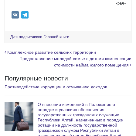
края»
V
T
K
e
l
e
Для подписчиков Главной книги
g
r
Навигация по записям
Комплексное развитие сельских территорий
a
Предоставление молодой семье с детьми компенсации
стоимости найма жилого помещения
m
Популярные новости
Противодействие коррупции и отмыванию доходов
О внесении изменений в Положение о
порядке и условиях обеспечения
государственных гражданских служащих
Республики Алтай, назначенных в порядке
ротации на должность государственной
гражданской службы Республики Алтай в
государственный орган Республики Алтай,