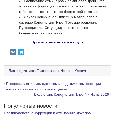
Расписание семинаров и семинаров-тренингов,
а также информация о новых записях СТ в личном
кабинете — все только по бюджетной тематике
Список новых аналитических материалов в
системе КонсультантПлюс (Готовые решения,
Путеводители, Ситуации) — тоже только
бюджетного направления
Просмотреть новый выпуск
V
T
K
e
l
e
Для подписчиков Главной книги
,
Новости Юркомп
g
r
Навигация по записям
Предоставление молодой семье с детьми компенсации
a
стоимости найма жилого помещения
Бюллетень КонсультантПлюс N7 Июнь 2026
m
Популярные новости
Противодействие коррупции и отмыванию доходов