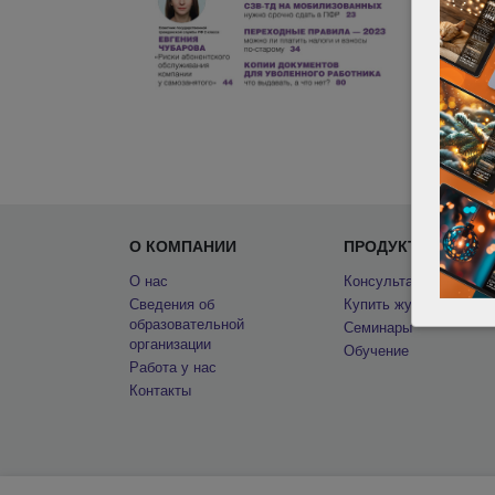
О КОМПАНИИ
ПРОДУКТЫ
О нас
КонсультантПлюс
Сведения об
Купить журнал «Главн
образовательной
Семинары
организации
Обучение
Работа у нас
Контакты