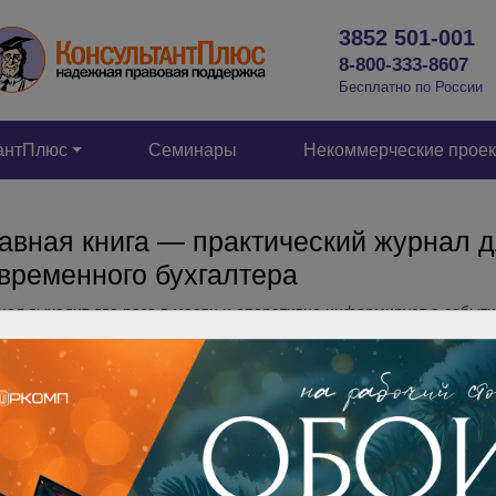
3852 501-001
8-800-333-8607
Бесплатно по России
антПлюс
Семинары
Некоммерческие прое
авная книга — практический журнал 
временного бухгалтера
ал выходит два раза в месяц и оперативно информирует о событи
овой, налоговой и учетной точек зрения. Статьи в журнале написа
тым, понятным и живым языком. Читать журнал не только полезно,
ресно!
ОФОРМИТЬ ПОДПИСКУ