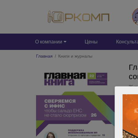
О компании
Цены
Консульт
Главная
Книги и журналы
Гл
со
Журн
прав
прос
инте