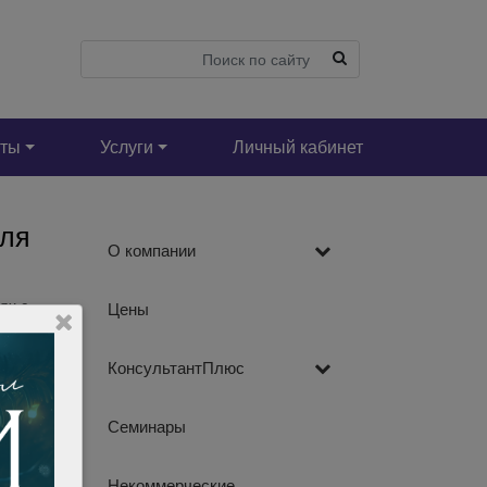
кты
Услуги
Личный кабинет
для
О компании
ях с
Цены
ны
 но и
КонсультантПлюс
Семинары
Некоммерческие