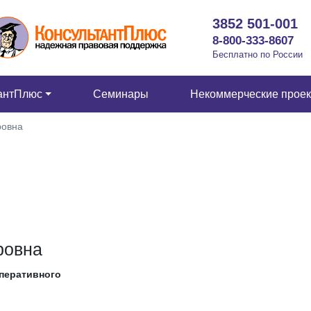
3852 501-001
8-800-333-8607
Бесплатно по России
антПлюс
Семинары
Некоммерческие прое
ровна
ровна
перативного