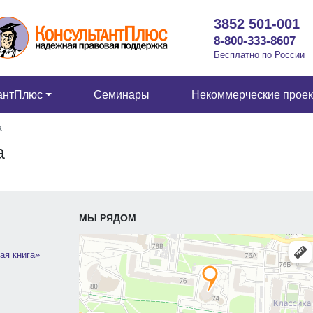
3852 501-001
8-800-333-8607
Бесплатно по России
антПлюс
Семинары
Некоммерческие прое
а
а
МЫ РЯДОМ
ая книга»