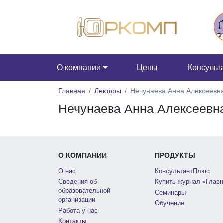
О компании
Цены
Консульт
Главная
Лекторы
Нечунаева Анна Алексеевн
Нечунаева Анна Алексеевн
О КОМПАНИИ
ПРОДУКТЫ
О нас
КонсультантПлюс
Сведения об
Купить журнал «Главн
образовательной
Семинары
организации
Обучение
Работа у нас
Контакты