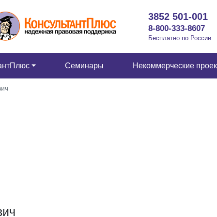
3852 501-001
8-800-333-8607
Бесплатно по России
антПлюс
Семинары
Некоммерческие прое
вич
вич