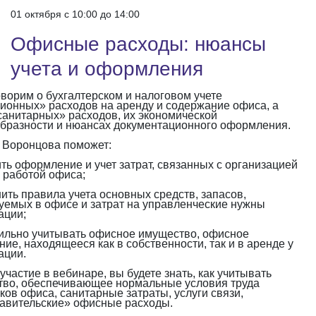
01 октября c 10:00 до 14:00
Офисные расходы: нюансы
учета и оформления
ворим о бухгалтерском и налоговом учете
ионных» расходов на аренду и содержание офиса, а
санитарных» расходов, их экономической
бразности и нюансах документационного оформления.
 Воронцова поможет:
ить оформление и учет затрат, связанных с организацией
 работой офиса;
нить правила учета основных средств, запасов,
уемых в офисе и затрат на управленческие нужны
ации;
ильно учитывать офисное имущество, офисное
ие, находящееся как в собственности, так и в аренде у
ации.
участие в вебинаре, вы будете знать, как учитывать
во, обеспечивающее нормальные условия труда
ков офиса, санитарные затраты, услуги связи,
авительские» офисные расходы.