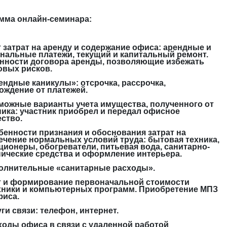
мма онлайн-семинара:
ет затрат на аренду и содержание офиса: арендные и
нальные платежи, текущий и капитальный ремонт.
нности договора аренды, позволяющие избежать
овых рисков.
рендные каникулы»: отсрочка, рассрочка,
ождение от платежей.
зможные варианты учета имущества, полученного от
ника: участник приобрел и передал офисное
ство.
обенности признания и обоснования затрат на
ечение нормальных условий труда: бытовая техника,
ционеры, обогреватели, питьевая вода, санитарно-
нические средства и оформление интерьера.
полнительные «санитарные расходы».
ет и формирование первоначальной стоимости
хники и компьютерных программ. Приобретение МПЗ
фиса.
уги связи: телефон, интернет.
сходы офиса в связи с удаленной работой