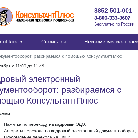
3852 501-001
8-800-333-8607
Бесплатно по России
антПлюс
Семинары
Некоммерческие прое
окументооборот: разбираемся с помощью КонсультантПлюс
тября c 11:00 до 11:49
дровый электронный
ументооборот: разбираемся с
мощью КонсультантПлюс
амма
:
Памятка по переходу на кадровый ЭДО;
Алгоритм перехода на кадровый электронный документооборот;
Оформление перехода на ЭДО;