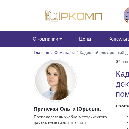
О компании
Цены
Консульт
Главная
Семинары
Кадровый электронный д
07 сен
Ка
док
по
Прогр
Яринская Ольга Юрьевна
Преподаватель учебно-методического
центра компании ЮРКОМП