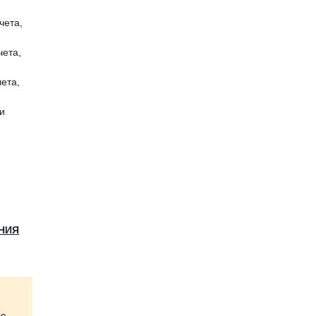
чета,
чета,
ета,
и
ЕНИЯ
ью