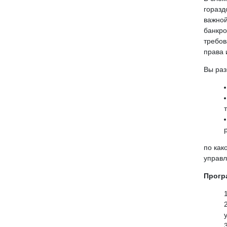
горазд
важной
банкро
требов
права 
Вы раз
по как
управ
Прогр