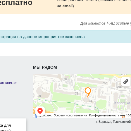
есплатно
на email)
Для клиентов РИЦ особые 
истрация на данное мероприятие закончена
МЫ РЯДОМ
ая книга»
г. Барнаул, Павловский 
ка для
телей.