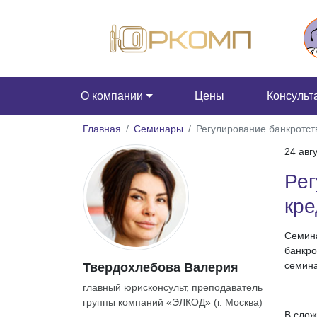
О компании
Цены
Консульт
Главная
Семинары
Регулирование банкротст
24 авг
Рег
кре
Семина
банкро
семина
Твердохлебова Валерия
главный юрисконсульт, преподаватель
группы компаний «ЭЛКОД» (г. Москва)
В слож