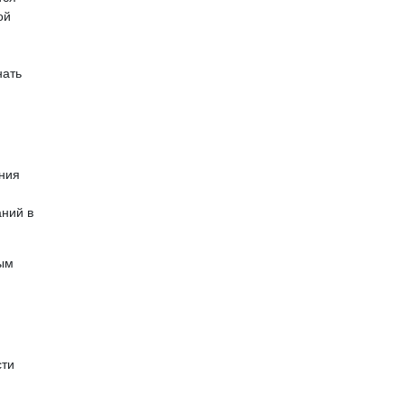
ой
нать
ения
аний в
ным
сти