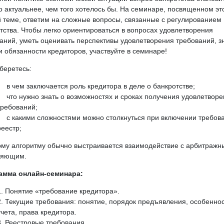
о актуальнее, чем того хотелось бы. На семинаре, посвященном эт
 теме, ответим на сложные вопросы, связанные с регулированием
тства. Чтобы легко ориентироваться в вопросах удовлетворения
аний, уметь оценивать перспективы удовлетворения требований, з
и обязанности кредиторов, участвуйте в семинаре!
беретесь:
в чем заключается роль кредитора в деле о банкротстве;
что нужно знать о возможностях и сроках получения удовлетвор
требований;
с какими сложностями можно столкнуться при включении требов
реестр;
ому алгоритму обычно выстраивается взаимодействие с арбитраж
ляющим.
амма онлайн-семинара:
Понятие «требование кредитора».
Текущие требования: понятие, порядок предъявления, особенно
учета, права кредитора.
Реестровые требования.