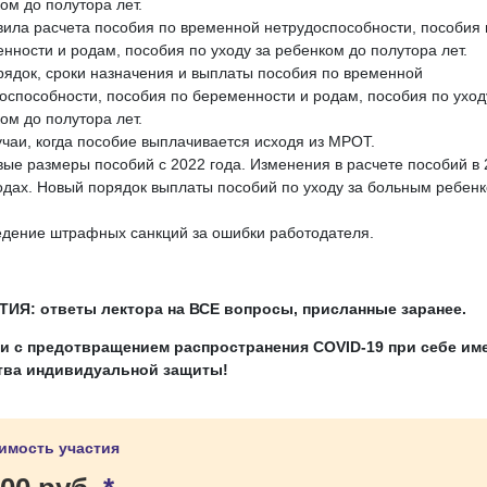
ом до полутора лет.
вила расчета пособия по временной нетрудоспособности, пособия 
нности и родам, пособия по уходу за ребенком до полутора лет.
рядок, сроки назначения и выплаты пособия по временной
оспособности, пособия по беременности и родам, пособия по уход
ом до полутора лет.
учаи, когда пособие выплачивается исходя из МРОТ.
вые размеры пособий с 2022 года. Изменения в расчете пособий в 
одах. Новый порядок выплаты пособий по уходу за больным ребен
едение штрафных санкций за ошибки работодателя.
ТИЯ: ответы лектора на ВСЕ вопросы, присланные заранее.
зи с предотвращением распространения
COVID
-19 при себе им
тва индивидуальной защиты!
имость участия