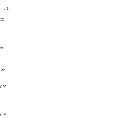
я с 1
СС,
на
том
у за
у за