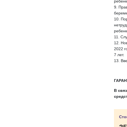
ребенк
9. Пра
береме
10. По
нетруд
ребенк
11. Сл
12. Но
2022 г
7 лет.
13. Вв
ГАРАН
В свя
средс
Сто