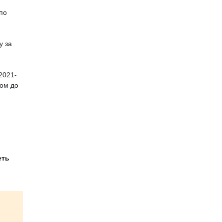
по
у за
2021-
ком до
еть