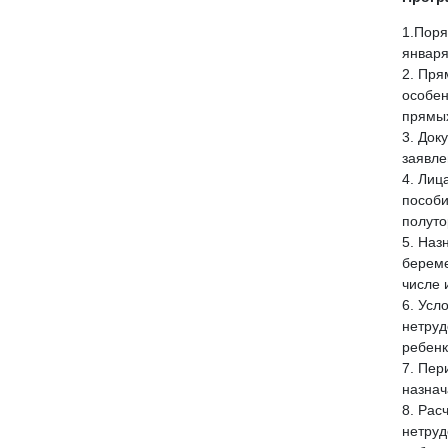
1.Поря
января
2. Пря
особен
прямых
3. Док
заявле
4. Лиц
пособи
полуто
5. Наз
береме
числе 
6. Усл
нетруд
ребенк
7. Пер
назнач
8. Рас
нетруд