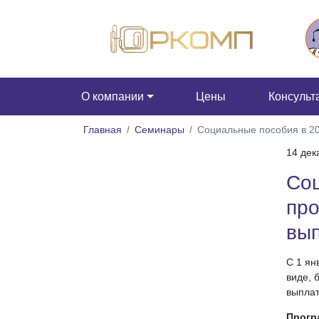
О компании
Цены
Консульт
Главная
Семинары
Социальные пособия в 20
14 дек
Соц
про
вы
С 1 ян
виде, 
выплат
Прогр