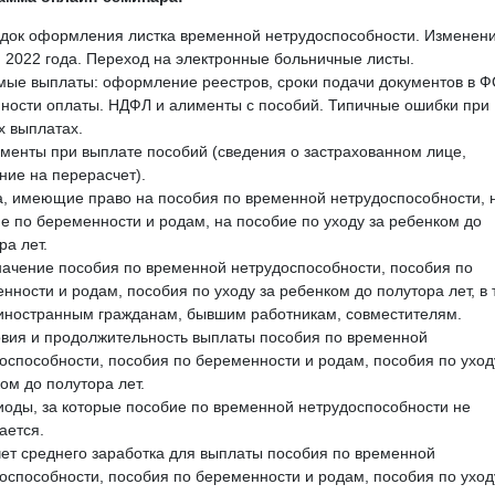
док оформления листка временной нетрудоспособности. Изменени
 2022 года. Переход на электронные больничные листы.
мые выплаты: оформление реестров, сроки подачи документов в Ф
ности оплаты. НДФЛ и алименты с пособий. Типичные ошибки при
 выплатах.
ументы при выплате пособий (сведения о застрахованном лице,
ние на перерасчет).
а, имеющие право на пособия по временной нетрудоспособности, 
е по беременности и родам, на пособие по уходу за ребенком до
ра лет.
начение пособия по временной нетрудоспособности, пособия по
нности и родам, пособия по уходу за ребенком до полутора лет, в 
иностранным гражданам, бывшим работникам, совместителям.
овия и продолжительность выплаты пособия по временной
оспособности, пособия по беременности и родам, пособия по уход
ом до полутора лет.
иоды, за которые пособие по временной нетрудоспособности не
ается.
чет среднего заработка для выплаты пособия по временной
оспособности, пособия по беременности и родам, пособия по уход