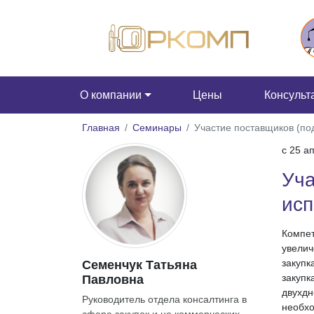
О компании
Цены
Консульт
Главная
Семинары
Участие поставщиков (под
c 25 а
Уча
исп
Компет
увелич
закупк
Семенчук Татьяна
закупк
Павловна
двухдн
Руководитель отдела консалтинга в
необхо
сфере закупок и не коммерческих