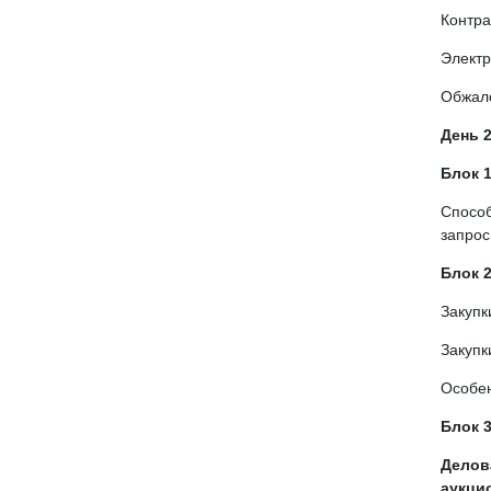
Контра
Электр
Обжало
День 2
Блок 1
Способ
запрос
Блок 2
Закупк
Закупки
Особен
Блок 3
Делов
аукцио