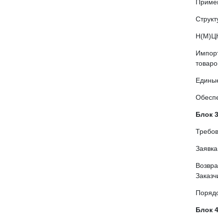
Приме
Структ
Н(М)ЦК
Импорт
товаро
Единые
Обеспе
Блок 3
Требов
Заявка
Возвра
Заказч
Порядо
Блок 4