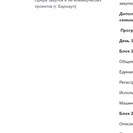
закупк
проектов (г. Барнаул)
Допол
семин
Прогр
День 
Блок 1
Общие 
Единая
Регист
Исполь
Машин
Блок 2
Описан