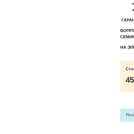
ГАРАН
ВОПР
СЕМИ
НА Э
Сто
45
Рег