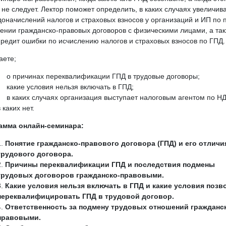
 не следует. Лектор поможет определить, в каких случаях увеличив
доначислений налогов и страховых взносов у организаций и ИП по 
ении гражданско-правовых договоров с физическими лицами, а та
редит ошибки по исчислению налогов и страховых взносов по ГПД.
аете;
о причинах переквалификации ГПД в трудовые договоры;
какие условия нельзя включать в ГПД;
в каких случаях организация выступает налоговым агентом по Н
в каких нет.
амма онлайн-семинара:
Понятие гражданско-правового договора (ГПД) и его отличи
трудового договора.
Причины переквалификации ГПД и последствия подмены
трудовых договоров гражданско-правовыми.
Какие условия нельзя включать в ГПД и какие условия позв
переквалифицировать ГПД в трудовой договор.
Ответственность за подмену трудовых отношений гражданс
правовыми.