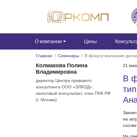
О компании
Цены
Консульт
Главная
Семинары
В фокусе внимания догов
Колмакова Полина
21 мая
Владимировна
В ф
директор Центра правового
консалтинга ООО «ЭЛКОД»,
тип
налоговый консультант, член ПНК РФ
Ана
(г. Москва)
Заключ
на зат
соотве
На сем