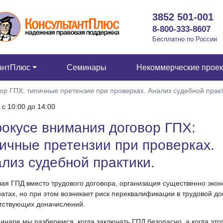
3852 501-001
8-800-333-8607
Бесплатно по России
антПлюс
Семинары
Некоммерческие прое
ор ГПХ: типичные претензии при проверках. Анализ судебной практ
 c 10:00 до 14:00
окусе внимания договор ГПХ:
ичные претензии при проверках.
лиз судебной практики.
ая ГПД вместо трудового договора, организация существенно эко
ратах, но при этом возникает риск переквалификации в трудовой до
тствующих доначислений.
инаре мы разберемся, когда заключать ГПД безопасно, а когда это