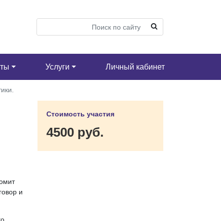
кты
Услуги
Личный кабинет
ики.
Стоимость участия
4500 руб.
номит
говор и
го