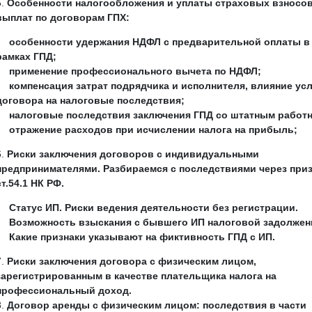
Особенности налогообложения и уплаты страховых взносов
выплат по договорам ГПХ:
особенности удержания НДФЛ с предварительной оплаты в
рамках ГПД;
применение профессионального вычета по НДФЛ;
компенсация затрат подрядчика и исполнителя, влияние ус
договора на налоговые последствия;
налоговые последствия заключения ГПД со штатным работ
отражение расходов при исчислении налога на прибыль;
Риски заключения договоров с индивидуальными
предпринимателями. Разбираемся с последствиями через при
ст.54.1 НК РФ.
Статус ИП. Риски ведения деятельности без регистрации.
Возможность взыскания с бывшего ИП налоговой задолжен
Какие признаки указывают на фиктивность ГПД с ИП.
Риски заключения договора с физическим лицом,
зарегистрированным в качестве плательщика налога на
профессиональный доход.
Договор аренды с физическим лицом: последствия в части