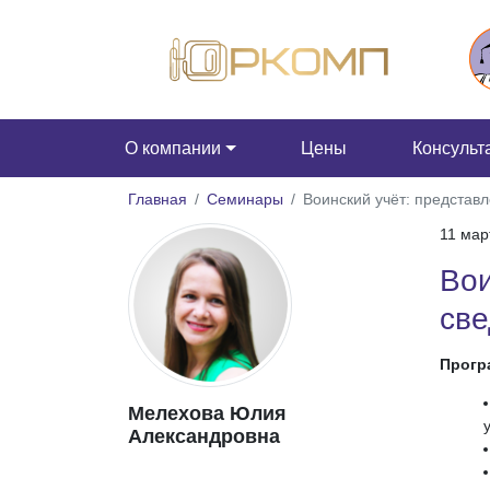
О компании
Цены
Консульт
Главная
Семинары
Воинский учёт: представ
11 мар
Вои
све
Прогр
Мелехова Юлия
Александровна