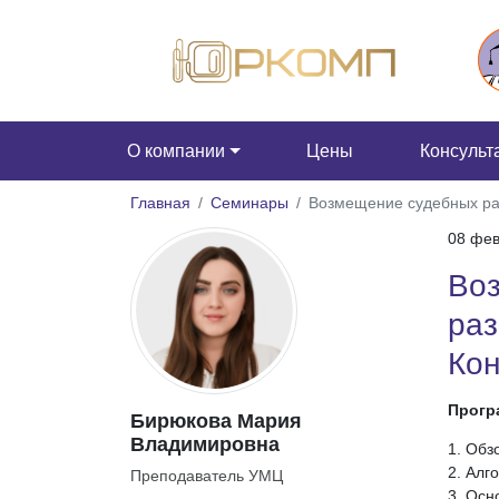
О компании
Цены
Консульт
Главная
Семинары
Возмещение судебных ра
08 фев
Воз
ра
Ко
Прогр
Бирюкова Мария
Владимировна
1. Обз
2. Алг
Преподаватель УМЦ
3. Осн