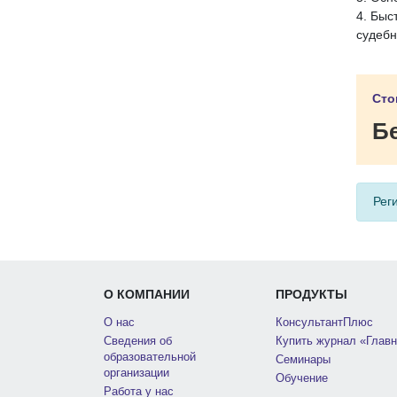
4. Быс
судебн
Сто
Б
Рег
О КОМПАНИИ
ПРОДУКТЫ
О нас
КонсультантПлюс
Сведения об
Купить журнал «Главн
образовательной
Семинары
организации
Обучение
Работа у нас