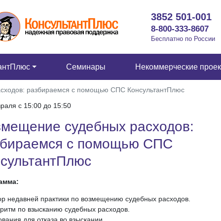
3852 501-001
8-800-333-8607
Бесплатно по России
антПлюс
Семинары
Некоммерческие прое
сходов: разбираемся с помощью СПС КонсультантПлюс
раля c 15:00 до 15:50
мещение судебных расходов:
збираемся с помощью СПС
нсультантПлюс
амма:
ор недавней практики по возмещению судебных расходов.
оритм по взысканию судебных расходов.
ования для отказа во взыскании.