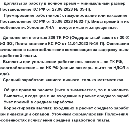
Доплаты за работу в ночное время – минимальный размер
(Постановление КС РФ от 27.06.2023 № 35-П).
Премирование работников: стимулирование или наказание
(Постановление КС РФ от 15.06.2023 №32-П). Виды премий и их
особенности. Условия ЛНА – допустимые и запрещенные.
Дополнения в статью 236 ТК РФ (Федеральный закон от 30.0
№3-ФЗ; Постановление КС РФ от 11.04.2023 №16-П). Основания
начисления и налогообложение компенсации за задержку вып
заработной платы.
Выплаты при увольнении работников: размер – по ТК РФ;
налогообложение – по НК РФ (новые размеры льгот по НДФЛ с
года).
Средний заработок: «ничего личного, только математика».
Общие правила расчета («что в знаменателе, то и в числите
Выплаты, входящие и не входящие в расчет среднего зараб
Учет премий в среднем заработке.
Корректировка выплат, входящих в расчет среднего зарабо
при индексации окладов. Уточняем формулировки Положения
особенностях исчисления средней заработной платы
.