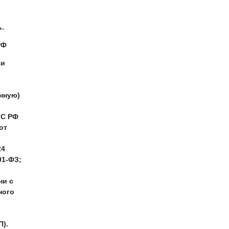
ь.
РФ
зи
нную)
КС РФ
от
24
91-ФЗ;
ни с
ного
П).