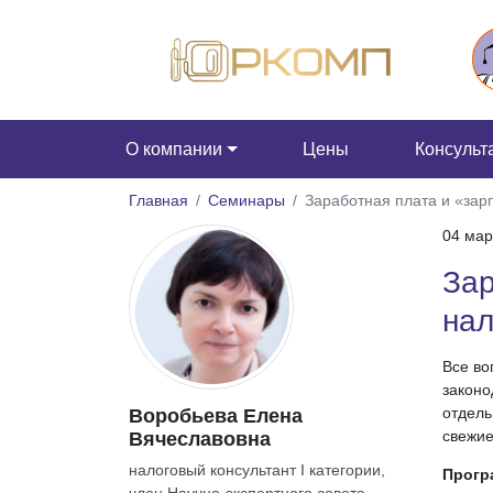
О компании
Цены
Консульт
Главная
Семинары
Заработная плата и «зарп
04 мар
Зар
нал
Все во
законо
отдель
Воробьева Елена
свежие
Вячеславовна
налоговый консультант I категории,
Прогр
член Научно-экспертного совета