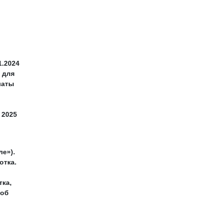
1.2024
 для
латы
 2025
ле»).
отка.
тка,
 об