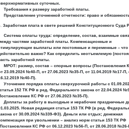
сверхнормативных суточных.
Требования к размеру заработной платы.
Представление уточненной отчетности: право и обязанност
Заработная плата в свете решений Конституционного Суда 
Система оплаты труда: определение, состав, взаимные свя
между частями заработной платы. Компенсационные и
стимулирующие выплаты или постоянные и переменные – что
действительно важно? Как определить неотъемлемую (постоя
часть заработной платы.
МРОТ: размер, состав – спорные вопросы (Постановления 
от 23.09.2024 №40-П, от 27.06.2023 №35-П, от 11.04.2019 №17-П, 
16.12.2019 №40-П).
Уточнение порядка оплаты сверхурочной работы с 01.09.20
(статья 152 ТК РФ в ред. Федерального закона от 22.04.2024 №
Постановление КС РФ от 27.06.2023 №35-П).
Доплаты за работу в выходные и нерабочие праздничные д
01.03.2025. Новая редакция статьи 153 ТК РФ (в ред. Федераль
закона от 30.09.2024 №339-ФЗ). Деньги или отдых; денежная
компенсация при увольнении – анализ норм статьи 153 ТК РФ
(Постановления КС РФ от 06.12.2023 №56-П, от 28.06.2018 №26-