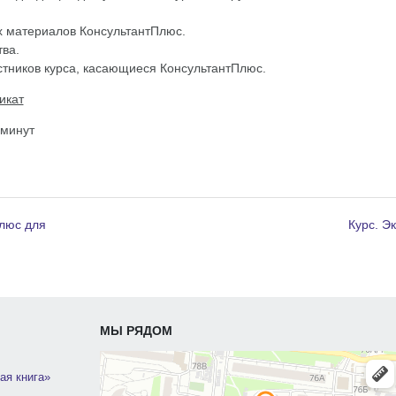
х материалов КонсультантПлюс.
ва.
стников курса, касающиеся КонсультантПлюс.
икат
 минут
Плюс для
Курс. Э
МЫ РЯДОМ
ая книга»