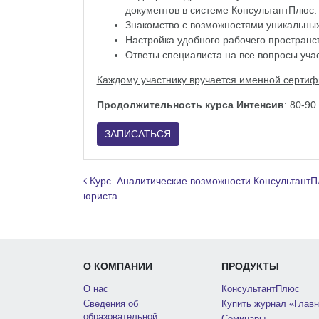
документов в системе КонсультантПлюс.
Знакомство с возможностями уникальны
Настройка удобного рабочего пространст
Ответы специалиста на все вопросы уча
Каждому участнику вручается именной сертиф
Продолжительность курса Интенсив
: 80-90
ЗАПИСАТЬСЯ
Навигация по записям
Курс. Аналитические возможности Консультант
юриста
О КОМПАНИИ
ПРОДУКТЫ
О нас
КонсультантПлюс
Сведения об
Купить журнал «Главн
образовательной