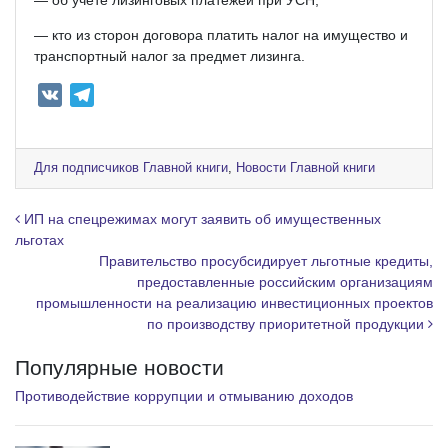
— об учете лизинговых платежей при УСН;
— кто из сторон договора платить налог на имущество и
транспортный налог за предмет лизинга.
V
T
K
e
l
e
Для подписчиков Главной книги
,
Новости Главной книги
g
r
Навигация по записям
ИП на спецрежимах могут заявить об имущественных
a
льготах
Правительство просубсидирует льготные кредиты,
m
предоставленные российским организациям
промышленности на реализацию инвестиционных проектов
по производству приоритетной продукции
Популярные новости
Противодействие коррупции и отмыванию доходов