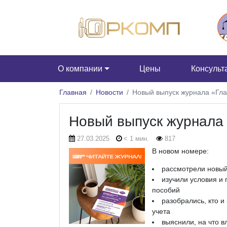
О компании
Цены
Консульт
Главная
Новости
Новый выпуск журнала «Гла
Новый выпуск журнала 
27.03.2025
< 1 мин.
817
В новом номере:
рассмотрели новый 
изучили условия и
пособий
разобрались, кто 
учета
выяснили, на что 