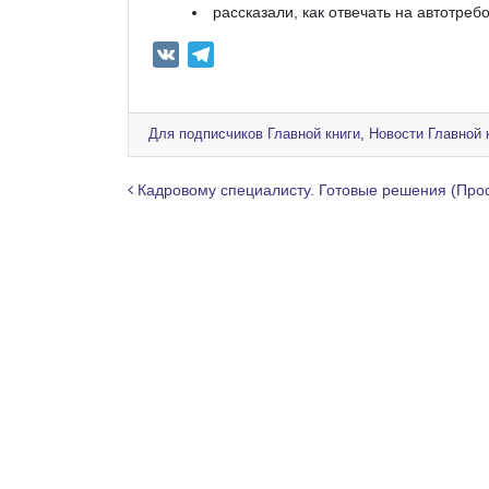
рассказали, как отвечать на автотр
V
T
K
e
l
e
Для подписчиков Главной книги
,
Новости Главной 
g
r
Навигация по записям
Кадровому специалисту. Готовые решения (Про
a
m