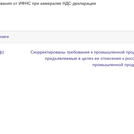
ебования от ИФНС при камералке НДС-декларации
книги
ф)
Скорректированы требования к промышленной про
предъявляемые в целях ее отнесения к рос
промышленной про