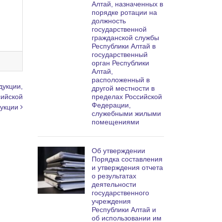
Алтай, назначенных в
порядке ротации на
должность
государственной
гражданской службы
Республики Алтай в
государственный
орган Республики
Алтай,
расположенный в
дукции,
другой местности в
сийской
пределах Российской
Федерации,
дукции
служебными жилыми
помещениями
Об утверждении
Порядка составления
и утверждения отчета
о результатах
деятельности
государственного
учреждения
Республики Алтай и
об использовании им