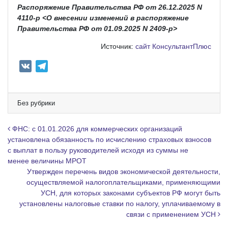
Распоряжение Правительства РФ от 26.12.2025 N
4110-р <О внесении изменений в распоряжение
Правительства РФ от 01.09.2025 N 2409-р>
Источник:
сайт КонсультантПлюс
V
T
K
e
l
e
Без рубрики
g
r
Навигация по записям
ФНС: с 01.01.2026 для коммерческих организаций
a
установлена обязанность по исчислению страховых взносов
с выплат в пользу руководителей исходя из суммы не
m
менее величины МРОТ
Утвержден перечень видов экономической деятельности,
осуществляемой налогоплательщиками, применяющими
УСН, для которых законами субъектов РФ могут быть
установлены налоговые ставки по налогу, уплачиваемому в
связи с применением УСН