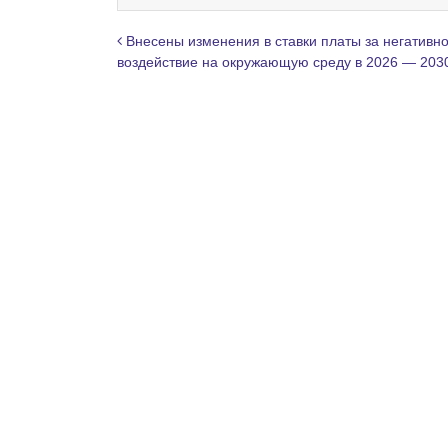
g
r
Навигация по записям
Внесены изменения в ставки платы за негативн
a
воздействие на окружающую среду в 2026 — 2030
m