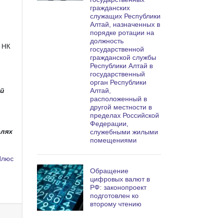
гражданских
служащих Республики
Алтай, назначенных в
порядке ротации на
должность
 НК
государственной
гражданской службы
Республики Алтай в
государственный
орган Республики
Алтай,
ой
расположенный в
другой местности в
пределах Российской
Федерации,
елях
служебными жилыми
помещениями
Плюс
Обращение
цифровых валют в
РФ: законопроект
подготовлен ко
второму чтению