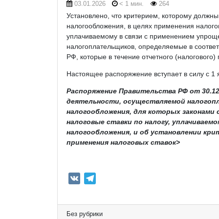
03.01.2026
< 1 мин.
264
Установлено, что критерием, которому долж
налогообложения, в целях применения налогов
уплачиваемому в связи с применением упрощ
налогоплательщиков, определяемые в соответст
РФ, которые в течение отчетного (налогового)
Настоящее распоряжение вступает в силу с 1 я
Распоряжение Правительства РФ от 30.12.
деятельности, осуществляемой налогоп
налогообложения, для которых законами
налоговые ставки по налогу, уплачиваем
налогообложения, и об установлении кри
применения налоговых ставок>
V
T
K
e
l
e
Без рубрики