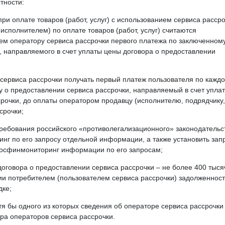
тности:
при оплате товаров (работ, услуг) с использованием сервиса расср
сполнителем) по оплате товаров (работ, услуг) считаются
м оператору сервиса рассрочки первого платежа по заключенном
, направляемого в счет уплаты цены договора о предоставлении
сервиса рассрочки получать первый платеж пользователя по каждо
у о предоставлении сервиса рассрочки, направляемый в счет упла
рочки, до оплаты оператором продавцу (исполнителю, подрядчику,
срочки;
требования российского «противолегализационного» законодательс
нг по его запросу отдельной информации, а также установить зап
Росфинмониторинг информации по его запросам;
оговора о предоставлении сервиса рассрочки – не более 400 тыся
ии потребителем (пользователем сервиса рассрочки) задолженнос
дке;
тя бы одного из которых сведения об операторе сервиса рассрочки
ра операторов сервиса рассрочки.