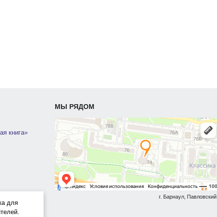
МЫ РЯДОМ
ая книга»
г. Барнаул, Павловский 
ка для
телей.