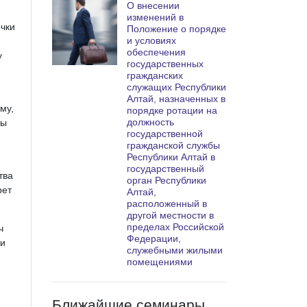
О внесении
изменений в
очки
Положение о порядке
и условиях
обеспечения
у
государственных
гражданских
служащих Республики
Алтай, назначенных в
му,
порядке ротации на
должность
ты
государственной
гражданской службы
Республики Алтай в
государственный
тва
орган Республики
рет
Алтай,
расположенный в
другой местности в
пределах Российской
ч
Федерации,
ти
служебными жилыми
помещениями
Ближайшие семинары