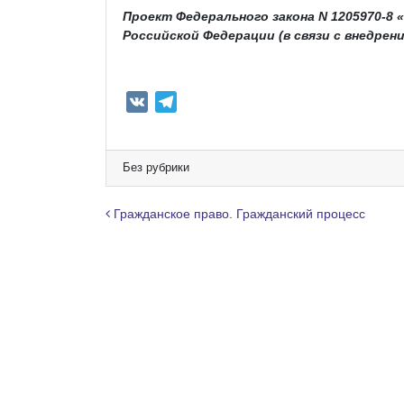
Проект Федерального закона N 1205970-8
Российской Федерации (в связи с внедрени
V
T
K
e
l
e
Без рубрики
g
r
Навигация по записям
Гражданское право. Гражданский процесс
a
m