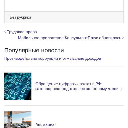
K
e
l
e
Без рубрики
g
r
Навигация по записям
Трудовое право
a
Мобильное приложение КонсультантПлюс обновилось
m
Популярные новости
Противодействие коррупции и отмыванию доходов
Обращение цифровых валют в РФ:
законопроект подготовлен ко второму чтению
Внимание!