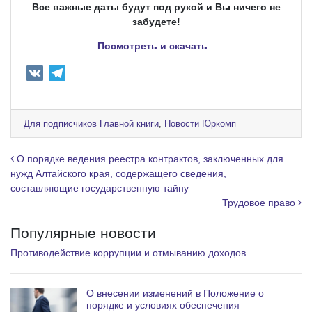
Все важные даты будут под рукой и Вы ничего не
забудете!
Посмотреть и скачать
⠀
V
T
K
e
l
e
Для подписчиков Главной книги
,
Новости Юркомп
g
r
Навигация по записям
О порядке ведения реестра контрактов, заключенных для
a
нужд Алтайского края, содержащего сведения,
составляющие государственную тайну
m
Трудовое право
Популярные новости
Противодействие коррупции и отмыванию доходов
О внесении изменений в Положение о
порядке и условиях обеспечения