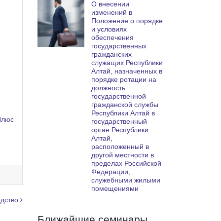
О внесении
изменений в
Положение о порядке
и условиях
обеспечения
государственных
гражданских
служащих Республики
Алтай, назначенных в
порядке ротации на
должность
государственной
гражданской службы
Республики Алтай в
Плюс
государственный
орган Республики
Алтай,
расположенный в
другой местности в
пределах Российской
Федерации,
служебными жилыми
помещениями
одство
Ближайшие семинары