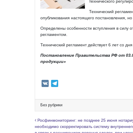
технического регулир
Технический регламен
опубликования настоящего постановления, но н
Определены особенности вступления в силу о
регламентом.
Технический регламент действует 6 лет со дня 
Постановление Правительства РФ от 03.0
продукции»
V
T
K
e
l
e
Без рубрики
g
r
Навигация по записям
Росфинмониторинг: не позднее 25 июня нотари
a
необходимо скорректировать систему внутреннег
в связи с расширением перечня сделок, при удо