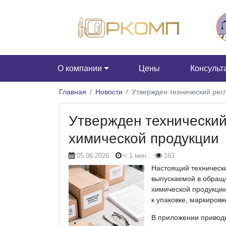
О компании
Цены
Консульт
Главная
Новости
Утвержден технический рег
Утвержден технический
химической продукции
05.06.2026
< 1 мин.
163
Настоящий технически
выпускаемой в обраще
химической продукции
к упаковке, маркиров
В приложении привод