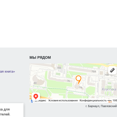
МЫ РЯДОМ
ая книга»
г. Барнаул, Павловский 
ка для
телей.