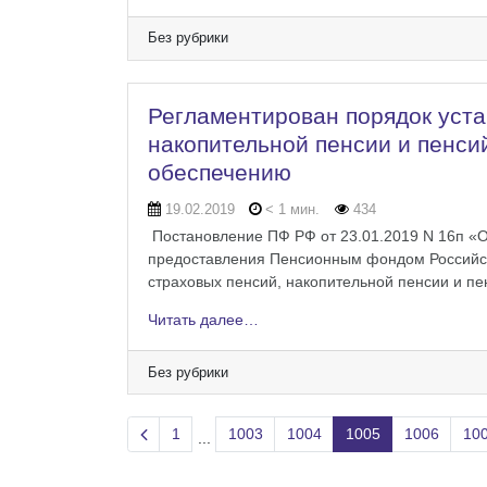
Без рубрики
Регламентирован порядок уст
накопительной пенсии и пенси
обеспечению
19.02.2019
< 1 мин.
434
Постановление ПФ РФ от 23.01.2019 N 16п «
предоставления Пенсионным фондом Российск
страховых пенсий, накопительной пенсии и п
Читать далее…
Без рубрики
Previous page
1
1003
1004
1005
1006
10
...