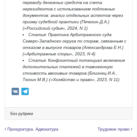
переводу денежных средств на счета
нерезидентов с использованием подложных
документов: анализ отдельных аспектов через
призму судебной практики (Печегин Д.А.)
(«Российский судья», 2024, N 1)
Статья: Практика Арбитражного суда
Северо-Западного округа по спорам, связанным с
отказом в выпуске товаров (Александрова Е.Н.)
(«Арбитражные споры», 2023, N 4)
Статья: Конфликтный потенциал включения
дополнительных платежей в таможенную
стоимость ввозимых товаров (Близнец И.А.,
Тюнин М.В.) («Хозяйство и право», 2023, N 11)
V
T
K
e
l
e
Без рубрики
g
r
Навигация по записям
Прокуратура. Адвокатура
Трудовое право
a