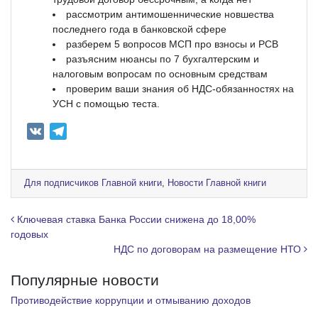
рассмотрим антимошеннические новшества
последнего года в банковской сфере
разберем 5 вопросов МСП про взносы и РСВ
разъясним нюансы по 7 бухгалтерским и
налоговым вопросам по основным средствам
проверим ваши знания об НДС-обязанностях на
УСН с помощью теста.
V
T
K
e
l
e
Для подписчиков Главной книги
,
Новости Главной книги
g
r
Навигация по записям
Ключевая ставка Банка России снижена до 18,00%
a
годовых
НДС по договорам на размещение НТО
m
Популярные новости
Противодействие коррупции и отмыванию доходов