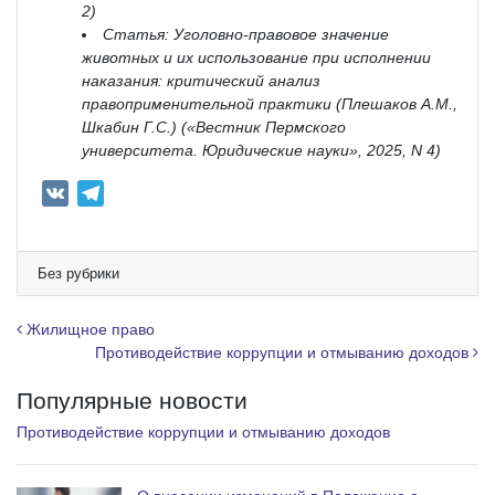
2)
Статья: Уголовно-правовое значение
животных и их использование при исполнении
наказания: критический анализ
правоприменительной практики (Плешаков А.М.,
Шкабин Г.С.) («Вестник Пермского
университета. Юридические науки», 2025, N 4)
V
T
K
e
l
e
Без рубрики
g
r
Навигация по записям
Жилищное право
a
Противодействие коррупции и отмыванию доходов
m
Популярные новости
Противодействие коррупции и отмыванию доходов