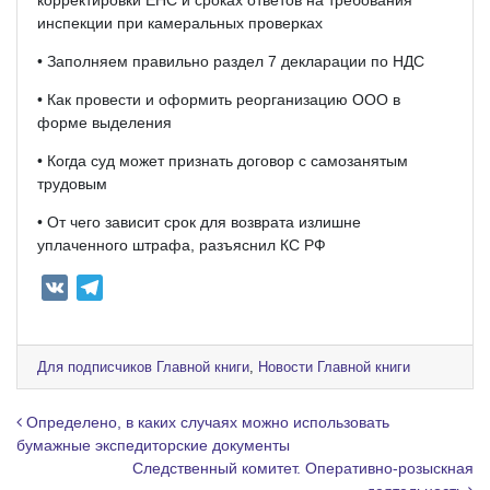
инспекции при камеральных проверках
• Заполняем правильно раздел 7 декларации по НДС
• Как провести и оформить реорганизацию ООО в
форме выделения
• Когда суд может признать договор с самозанятым
трудовым
• От чего зависит срок для возврата излишне
уплаченного штрафа, разъяснил КС РФ
V
T
K
e
l
e
Для подписчиков Главной книги
,
Новости Главной книги
g
r
Навигация по записям
Определено, в каких случаях можно использовать
a
бумажные экспедиторские документы
Следственный комитет. Оперативно-розыскная
m